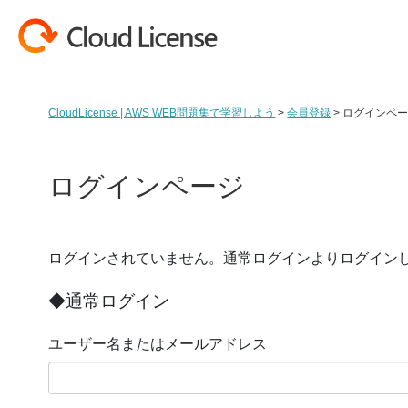
コンテンツへスキップ
CloudLicense | AWS WEB問題集で学習しよう
>
会員登録
>
ログインペ
ログインページ
ログインされていません。通常ログインよりログイン
◆通常ログイン
ユーザー名またはメールアドレス