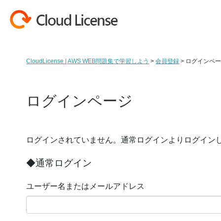
コンテンツへスキップ
CloudLicense | AWS WEB問題集で学習しよう
>
会員登録
>
ログインペ
ログインページ
ログインされていません。通常ログインよりログイン
◆通常ログイン
ユーザー名またはメールアドレス