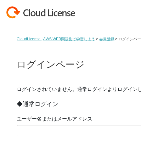
コンテンツへスキップ
CloudLicense | AWS WEB問題集で学習しよう
>
会員登録
>
ログインペ
ログインページ
ログインされていません。通常ログインよりログイン
◆通常ログイン
ユーザー名またはメールアドレス