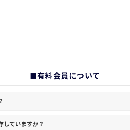
■有料会員について
？
存していますか？