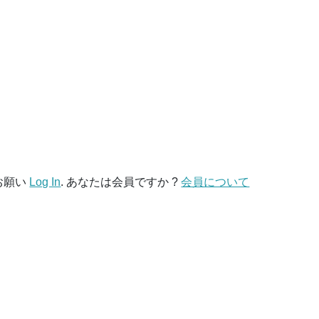
ル
お願い
Log In
. あなたは会員ですか ?
会員について