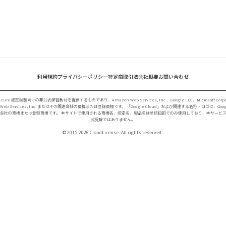
利用規約
プライバシーポリシー
特定商取引法
会社概要
お問い合わせ
t Azure 認定試験向けの非公式学習教材を提供するものであり、Amazon Web Services, Inc.、Google LLC、Microso
Web Services, Inc. またはその関連会社の商標または登録商標です。 「Google Cloud」および関連する名称・ロゴは、Google
その関連会社の商標または登録商標です。 本サイトで使用される商標名、認定名、製品名は参照目的でのみ使用しており、本サービスで提供する情報は
式見解ではありません。
© 2015-2026 CloudLicense. All rights reserved.