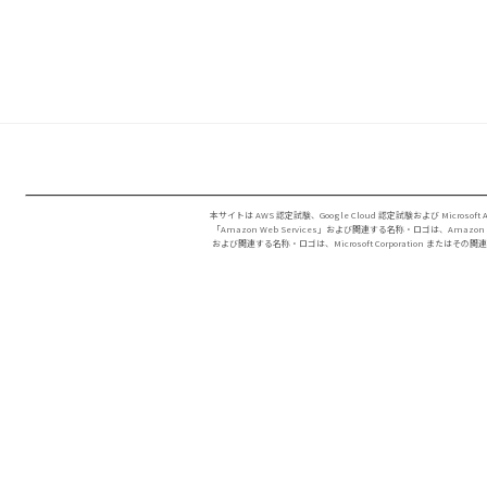
本サイトは AWS 認定試験、Google Cloud 認定試験および Microsof
「Amazon Web Services」および関連する名称・ロゴは、Amazon 
および関連する名称・ロゴは、Microsoft Corporation または