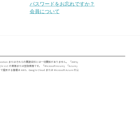
パスワードをお忘れですか？
会員について
ft Corporation またはそれらの関連会社とは一切関係がありません。 「AWS」
 LLC の商標または登録商標です。 「Microsoft Azure」「Azure」
 AWS、Google Cloud または Microsoft Azure の公