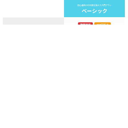
初心者向けの科目を揃えた入門プラン
ベーシック
期間限定
800円引き
お支払い料金
通常 4,080円
※90日分の一括支払い
3,280
円（税込み）
90
購読期間
日間
AI学習機能（ThinkFlow）
30
回 / 日
1日あたりの利用上限
AWS 認定本試験モード
基礎コース