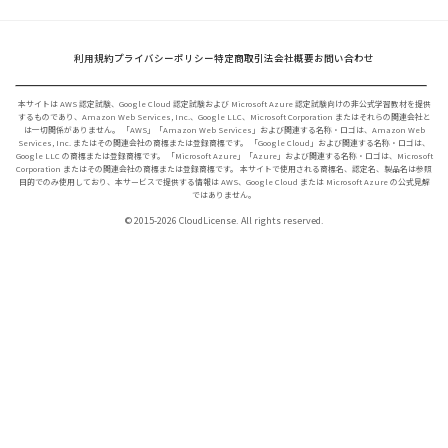
利用規約
プライバシーポリシー
特定商取引法
会社概要
お問い合わせ
本サイトは AWS 認定試験、Google Cloud 認定試験および Microsoft Azure 認定試験向けの非公式学習教材を提供
するものであり、Amazon Web Services, Inc.、Google LLC、Microsoft Corporation またはそれらの関連会社と
は一切関係がありません。 「AWS」「Amazon Web Services」および関連する名称・ロゴは、Amazon Web
Services, Inc. またはその関連会社の商標または登録商標です。 「Google Cloud」および関連する名称・ロゴは、
Google LLC の商標または登録商標です。 「Microsoft Azure」「Azure」および関連する名称・ロゴは、Microsoft
Corporation またはその関連会社の商標または登録商標です。 本サイトで使用される商標名、認定名、製品名は参照
目的でのみ使用しており、本サービスで提供する情報は AWS、Google Cloud または Microsoft Azure の公式見解
ではありません。
© 2015-2026 CloudLicense. All rights reserved.