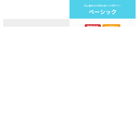
初心者向けの科目を揃えた入門プラン
ベーシック
期間限定
800円引き
お支払い料金
通常 4,080円
※90日分の一括支払い
3,280
円（税込み）
90
購読期間
日間
AI学習機能（ThinkFlow）
30
回 / 日
1日あたりの利用上限
AWS 認定本試験モード
基礎コース