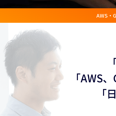
AWS・
「
「AWS、
「