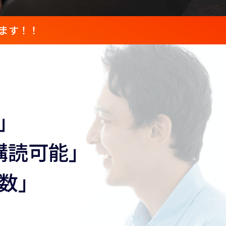
きます！！
者」
を購読可能」
数」