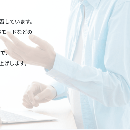
。
学習しています。
験モードなどの
。
とで、
上げします。