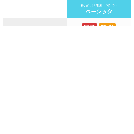
初心者向けの科目を揃えた入門プラン
ベーシック
期間限定
800円引き
お支払い料金
通常 4,080円
※90日分の一括支払い
3,280
円（税込み）
90
購読期間
日間
AI学習機能（ThinkFlow）
30
回 / 日
1日あたりの利用上限
AWS 認定本試験モード
基礎コース